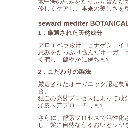
地中海の恵みをたっぷり含んだ
優しくケアし、本来の美しさを
seward mediter BOTA
1．厳選された天然成分
アロエベラ液汁、ヒナゲシ、イ
恵みをたっぷり含んだオーガニ
く潤し、健やかに保ちます。
2．こだわりの製法
厳選されたオーガニック認定農
合。
独自の発酵プロセスによって成
頭皮へアプローチします。
さらに、酵素プロセスで活性化
し、髪に自然なうるおいとツヤ