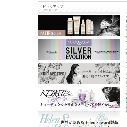
と違って、泡のム
最近のお買い物⁡ ⁡🆕
ース‼️ 柔らかくて
商品✨⁡⁡ トリミング
手につけると泡が
の先生に⁡ ⁡お教え頂
なくなって水々し
いた⁡ ⁡シャンプー＆
くてとても手がし
スリッカー⁡ ⁡シャン
っとり艶々に🫶 そ
プーは⁡ ⁡@labnat_ja
して爪もピカピカ
pan さん😊⁡ ⁡スリッ
✨💅 手肌が痛む前
カーは⁡ ⁡@beards.ll
に守ってくれます
c さん😊⁡ ⁡シャンプ
😉 これ一本で『保
ーは、オーガニッ
護と保湿』の両方
クで⁡ ⁡とても優しい
が出来るので一年
成分なのに⁡ ⁡トリー
中使えます😊 お顔
トメントなくても⁡ ⁡
以外の乾燥が気に
さらふわに仕上が
なる所にも使えま
り、しかも⁡ ⁡汚れが
すよ‼️ 段ボールや
ひどくなかったら⁡ ⁡
ペーパーを扱う業
一度洗いでも きち
務作業、指先を使
んと落とせる⁡ ⁡優れ
う細かい作業な
もの✨⁡ ⁡わん子にも
ど、手を使うあら
飼い主にも負担を⁡ ⁡
ゆる作業🖐️ 飲食店
軽減するシャンプ
や家庭での食器洗
ー😍⁡ ⁡スリッカー
い洗剤や消毒剤等
は、軽く使いやす
の刺激から手肌を