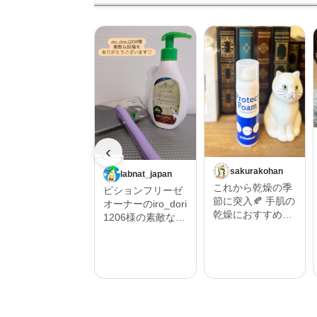
‹
sakurakohan
labnat_japan
これから乾燥の季
ピションフリーゼ
節に突入🍂 手肌の
オーナーのiro_dori
乾燥におすすめし
1206様の素敵な投
たいハンドフォー
稿をご紹介させて
ム🫱 そんな時にプ
いただきます。 ‎˖٭
ロテクトフォーム
.‎˖٭ .‎˖٭ .‎˖٭ .‎˖٭ .‎˖٭ .‎˖
α 90ｇ うるおい保
٭ .‎˖٭ .‎˖٭ .‎˖٭‎˖٭ .‎˖٭ .‎˖
湿を与えるムース
٭ .‎˖٭ .‎˖٭ .‎˖٭ .‎˖٭ .‎˖٭
状の保護フォーム
.‎˖٭ #Repost @iro_
🫧 ハンドクリーム
dori1206 ・・・