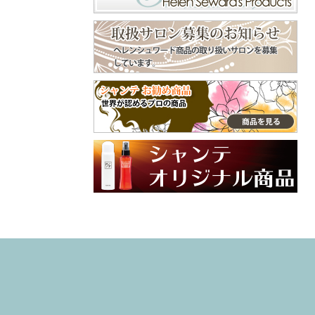
くで⁡ ピン長めのタ
守ってくれます😊
イプだから、頭用
美容師やトリマー
♪⁡ ‎˖٭ .‎˖٭ .‎˖٭ .‎˖٭ .‎˖٭
などよくシャンプ
.‎˖٭ .‎˖٭ .‎˖٭ .‎˖٭ .‎˖٭‎˖٭
ーをする手肌にも
.‎˖٭ .‎˖٭ .‎˖٭ .‎˖٭ .‎˖٭ .‎˖
おすすめ😌 嫌な臭
٭ .‎˖٭ .‎˖٭ ありがと
いの付着も防いで
うございます♡ 大
くれます😄 普段使
切なご家族との毎
ってるクリームと
日にラプナットを
違った手肌フォー
取り入れていただ
ム、是非、試して
けてとても嬉しい
みてね🙌 インスタ
です✨ やさしい使
グラム @syante.o
い心地や自然な香
nline 商品サイト h
りを感じていただ
ttps://www.syante-
けたら幸いです。
onlineshop.jp/item
これからも安心し
s/36781351 #PR#
てお使いいただけ
ハンドクリーム
るアイテムをお届
#プロテクトフォ
けしていきます🌼
ーム #手荒れ #
引き続き、よろし
ハンドケア
くお願いいたしま
す♡ #ラプナット
#オーガニック #ペ
ットケア #素敵な