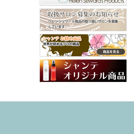
くで⁡ ピン長めのタ
守ってくれます😊
イプだから、頭用
美容師やトリマー
♪⁡ ‎˖٭ .‎˖٭ .‎˖٭ .‎˖٭ .‎˖٭
などよくシャンプ
.‎˖٭ .‎˖٭ .‎˖٭ .‎˖٭ .‎˖٭‎˖٭
ーをする手肌にも
.‎˖٭ .‎˖٭ .‎˖٭ .‎˖٭ .‎˖٭ .‎˖
おすすめ😌 嫌な臭
٭ .‎˖٭ .‎˖٭ ありがと
いの付着も防いで
うございます♡ 大
くれます😄 普段使
切なご家族との毎
ってるクリームと
日にラプナットを
違った手肌フォー
取り入れていただ
ム、是非、試して
けてとても嬉しい
みてね🙌 インスタ
です✨ やさしい使
グラム @syante.o
い心地や自然な香
nline 商品サイト h
りを感じていただ
ttps://www.syante-
けたら幸いです。
onlineshop.jp/item
これからも安心し
s/36781351 #PR#
てお使いいただけ
ハンドクリーム
るアイテムをお届
#プロテクトフォ
けしていきます🌼
ーム #手荒れ #
引き続き、よろし
ハンドケア
くお願いいたしま
す♡ #ラプナット
#オーガニック #ペ
ットケア #素敵な