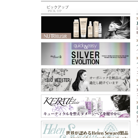
と違って、泡のム
最近のお買い物⁡ ⁡🆕
ース‼️ 柔らかくて
商品✨⁡⁡ トリミング
手につけると泡が
の先生に⁡ ⁡お教え頂
なくなって水々し
いた⁡ ⁡シャンプー＆
くてとても手がし
スリッカー⁡ ⁡シャン
っとり艶々に🫶 そ
プーは⁡ ⁡@labnat_ja
して爪もピカピカ
pan さん😊⁡ ⁡スリッ
✨💅 手肌が痛む前
カーは⁡ ⁡@beards.ll
に守ってくれます
c さん😊⁡ ⁡シャンプ
😉 これ一本で『保
ーは、オーガニッ
護と保湿』の両方
クで⁡ ⁡とても優しい
が出来るので一年
成分なのに⁡ ⁡トリー
中使えます😊 お顔
トメントなくても⁡ ⁡
以外の乾燥が気に
さらふわに仕上が
なる所にも使えま
り、しかも⁡ ⁡汚れが
すよ‼️ 段ボールや
ひどくなかったら⁡ ⁡
ペーパーを扱う業
一度洗いでも きち
務作業、指先を使
んと落とせる⁡ ⁡優れ
う細かい作業な
もの✨⁡ ⁡わん子にも
ど、手を使うあら
飼い主にも負担を⁡ ⁡
ゆる作業🖐️ 飲食店
軽減するシャンプ
や家庭での食器洗
ー😍⁡ ⁡スリッカー
い洗剤や消毒剤等
は、軽く使いやす
の刺激から手肌を