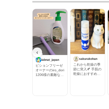
‹
sakurakohan
labnat_japan
これから乾燥の季
ピションフリーゼ
節に突入🍂 手肌の
オーナーのiro_dori
乾燥におすすめし
1206様の素敵な投
たいハンドフォー
稿をご紹介させて
ム🫱 そんな時にプ
いただきます。 ‎˖٭
ロテクトフォーム
.‎˖٭ .‎˖٭ .‎˖٭ .‎˖٭ .‎˖٭ .‎˖
α 90ｇ うるおい保
٭ .‎˖٭ .‎˖٭ .‎˖٭‎˖٭ .‎˖٭ .‎˖
湿を与えるムース
٭ .‎˖٭ .‎˖٭ .‎˖٭ .‎˖٭ .‎˖٭
状の保護フォーム
.‎˖٭ #Repost @iro_
🫧 ハンドクリーム
dori1206 ・・・