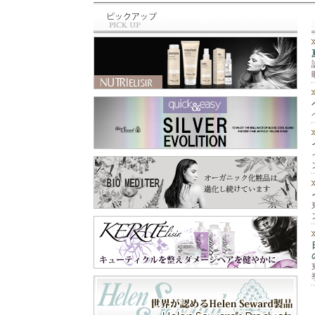
と違って、泡のム
最近のお買い物⁡ ⁡🆕
ース‼️ 柔らかくて
商品✨⁡⁡ トリミング
手につけると泡が
の先生に⁡ ⁡お教え頂
なくなって水々し
いた⁡ ⁡シャンプー＆
くてとても手がし
スリッカー⁡ ⁡シャン
っとり艶々に🫶 そ
プーは⁡ ⁡@labnat_ja
して爪もピカピカ
pan さん😊⁡ ⁡スリッ
✨💅 手肌が痛む前
カーは⁡ ⁡@beards.ll
に守ってくれます
c さん😊⁡ ⁡シャンプ
😉 これ一本で『保
ーは、オーガニッ
護と保湿』の両方
クで⁡ ⁡とても優しい
が出来るので一年
成分なのに⁡ ⁡トリー
中使えます😊 お顔
トメントなくても⁡ ⁡
以外の乾燥が気に
さらふわに仕上が
なる所にも使えま
り、しかも⁡ ⁡汚れが
すよ‼️ 段ボールや
ひどくなかったら⁡ ⁡
ペーパーを扱う業
一度洗いでも きち
務作業、指先を使
んと落とせる⁡ ⁡優れ
う細かい作業な
もの✨⁡ ⁡わん子にも
ど、手を使うあら
飼い主にも負担を⁡ ⁡
ゆる作業🖐️ 飲食店
軽減するシャンプ
や家庭での食器洗
ー😍⁡ ⁡スリッカー
い洗剤や消毒剤等
は、軽く使いやす
の刺激から手肌を