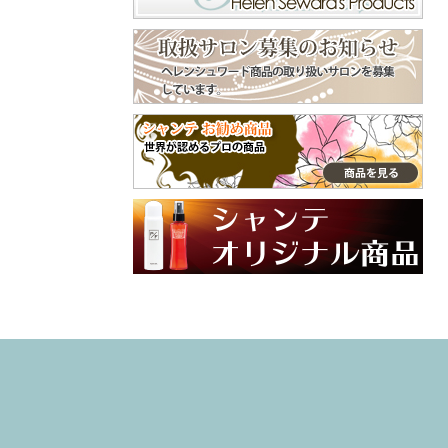
くで⁡ ピン長めのタ
守ってくれます😊
イプだから、頭用
美容師やトリマー
♪⁡ ‎˖٭ .‎˖٭ .‎˖٭ .‎˖٭ .‎˖٭
などよくシャンプ
.‎˖٭ .‎˖٭ .‎˖٭ .‎˖٭ .‎˖٭‎˖٭
ーをする手肌にも
.‎˖٭ .‎˖٭ .‎˖٭ .‎˖٭ .‎˖٭ .‎˖
おすすめ😌 嫌な臭
٭ .‎˖٭ .‎˖٭ ありがと
いの付着も防いで
うございます♡ 大
くれます😄 普段使
切なご家族との毎
ってるクリームと
日にラプナットを
違った手肌フォー
取り入れていただ
ム、是非、試して
けてとても嬉しい
みてね🙌 インスタ
です✨ やさしい使
グラム @syante.o
い心地や自然な香
nline 商品サイト h
りを感じていただ
ttps://www.syante-
けたら幸いです。
onlineshop.jp/item
これからも安心し
s/36781351 #PR#
てお使いいただけ
ハンドクリーム
るアイテムをお届
#プロテクトフォ
けしていきます🌼
ーム #手荒れ #
引き続き、よろし
ハンドケア
くお願いいたしま
す♡ #ラプナット
#オーガニック #ペ
ットケア #素敵な