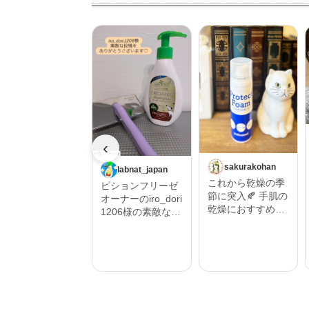
‹
sakurakohan
labnat_japan
これから乾燥の季
ピションフリーゼ
節に突入🍂 手肌の
オーナーのiro_dori
乾燥におすすめし
1206様の素敵な投
たいハンドフォー
稿をご紹介させて
ム🫱 そんな時にプ
いただきます。 ‎˖٭
ロテクトフォーム
.‎˖٭ .‎˖٭ .‎˖٭ .‎˖٭ .‎˖٭ .‎˖
α 90ｇ うるおい保
٭ .‎˖٭ .‎˖٭ .‎˖٭‎˖٭ .‎˖٭ .‎˖
湿を与えるムース
٭ .‎˖٭ .‎˖٭ .‎˖٭ .‎˖٭ .‎˖٭
状の保護フォーム
.‎˖٭ #Repost @iro_
🫧 ハンドクリーム
dori1206 ・・・