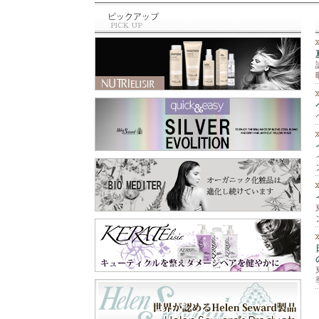
と違って、泡のム
最近のお買い物⁡ ⁡🆕
ース‼️ 柔らかくて
商品✨⁡⁡ トリミング
手につけると泡が
の先生に⁡ ⁡お教え頂
なくなって水々し
いた⁡ ⁡シャンプー＆
くてとても手がし
スリッカー⁡ ⁡シャン
っとり艶々に🫶 そ
プーは⁡ ⁡@labnat_ja
して爪もピカピカ
pan さん😊⁡ ⁡スリッ
✨💅 手肌が痛む前
カーは⁡ ⁡@beards.ll
に守ってくれます
c さん😊⁡ ⁡シャンプ
😉 これ一本で『保
ーは、オーガニッ
護と保湿』の両方
クで⁡ ⁡とても優しい
が出来るので一年
成分なのに⁡ ⁡トリー
中使えます😊 お顔
トメントなくても⁡ ⁡
以外の乾燥が気に
さらふわに仕上が
なる所にも使えま
り、しかも⁡ ⁡汚れが
すよ‼️ 段ボールや
ひどくなかったら⁡ ⁡
ペーパーを扱う業
一度洗いでも きち
務作業、指先を使
んと落とせる⁡ ⁡優れ
う細かい作業な
もの✨⁡ ⁡わん子にも
ど、手を使うあら
飼い主にも負担を⁡ ⁡
ゆる作業🖐️ 飲食店
軽減するシャンプ
や家庭での食器洗
ー😍⁡ ⁡スリッカー
い洗剤や消毒剤等
は、軽く使いやす
の刺激から手肌を