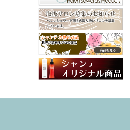
くで⁡ ピン長めのタ
守ってくれます😊
イプだから、頭用
美容師やトリマー
♪⁡ ‎˖٭ .‎˖٭ .‎˖٭ .‎˖٭ .‎˖٭
などよくシャンプ
.‎˖٭ .‎˖٭ .‎˖٭ .‎˖٭ .‎˖٭‎˖٭
ーをする手肌にも
.‎˖٭ .‎˖٭ .‎˖٭ .‎˖٭ .‎˖٭ .‎˖
おすすめ😌 嫌な臭
٭ .‎˖٭ .‎˖٭ ありがと
いの付着も防いで
うございます♡ 大
くれます😄 普段使
切なご家族との毎
ってるクリームと
日にラプナットを
違った手肌フォー
取り入れていただ
ム、是非、試して
けてとても嬉しい
みてね🙌 インスタ
です✨ やさしい使
グラム @syante.o
い心地や自然な香
nline 商品サイト h
りを感じていただ
ttps://www.syante-
けたら幸いです。
onlineshop.jp/item
これからも安心し
s/36781351 #PR#
てお使いいただけ
ハンドクリーム
るアイテムをお届
#プロテクトフォ
けしていきます🌼
ーム #手荒れ #
引き続き、よろし
ハンドケア
くお願いいたしま
す♡ #ラプナット
#オーガニック #ペ
ットケア #素敵な