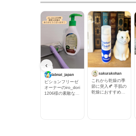
‹
sakurakohan
labnat_japan
これから乾燥の季
ピションフリーゼ
節に突入🍂 手肌の
オーナーのiro_dori
乾燥におすすめし
1206様の素敵な投
たいハンドフォー
稿をご紹介させて
ム🫱 そんな時にプ
いただきます。 ‎˖٭
ロテクトフォーム
.‎˖٭ .‎˖٭ .‎˖٭ .‎˖٭ .‎˖٭ .‎˖
α 90ｇ うるおい保
٭ .‎˖٭ .‎˖٭ .‎˖٭‎˖٭ .‎˖٭ .‎˖
湿を与えるムース
٭ .‎˖٭ .‎˖٭ .‎˖٭ .‎˖٭ .‎˖٭
状の保護フォーム
.‎˖٭ #Repost @iro_
🫧 ハンドクリーム
dori1206 ・・・