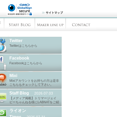
Twitter
Twitterはこちらから
Facebook
Facebookはこちらから
Mixi
Mixiアカウントをお持ちの方は是非
こちらもチェックして下さい。
Staff Blog
2026.07.03
【メディア掲載】トリマージェイ
ピーちゃんねる様にLABNATをご紹
介いただきました！
先日開催されました「...
ライオン
Times