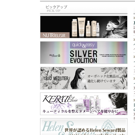
と違って、泡のム
最近のお買い物⁡ ⁡🆕
ース‼️ 柔らかくて
商品✨⁡⁡ トリミング
手につけると泡が
の先生に⁡ ⁡お教え頂
なくなって水々し
いた⁡ ⁡シャンプー＆
くてとても手がし
スリッカー⁡ ⁡シャン
っとり艶々に🫶 そ
プーは⁡ ⁡@labnat_ja
して爪もピカピカ
pan さん😊⁡ ⁡スリッ
✨💅 手肌が痛む前
カーは⁡ ⁡@beards.ll
に守ってくれます
c さん😊⁡ ⁡シャンプ
😉 これ一本で『保
ーは、オーガニッ
護と保湿』の両方
クで⁡ ⁡とても優しい
が出来るので一年
成分なのに⁡ ⁡トリー
中使えます😊 お顔
トメントなくても⁡ ⁡
以外の乾燥が気に
さらふわに仕上が
なる所にも使えま
り、しかも⁡ ⁡汚れが
すよ‼️ 段ボールや
ひどくなかったら⁡ ⁡
ペーパーを扱う業
一度洗いでも きち
務作業、指先を使
んと落とせる⁡ ⁡優れ
う細かい作業な
もの✨⁡ ⁡わん子にも
ど、手を使うあら
飼い主にも負担を⁡ ⁡
ゆる作業🖐️ 飲食店
軽減するシャンプ
や家庭での食器洗
ー😍⁡ ⁡スリッカー
い洗剤や消毒剤等
は、軽く使いやす
の刺激から手肌を