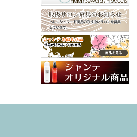
くで⁡ ピン長めのタ
守ってくれます😊
イプだから、頭用
美容師やトリマー
♪⁡ ‎˖٭ .‎˖٭ .‎˖٭ .‎˖٭ .‎˖٭
などよくシャンプ
.‎˖٭ .‎˖٭ .‎˖٭ .‎˖٭ .‎˖٭‎˖٭
ーをする手肌にも
.‎˖٭ .‎˖٭ .‎˖٭ .‎˖٭ .‎˖٭ .‎˖
おすすめ😌 嫌な臭
٭ .‎˖٭ .‎˖٭ ありがと
いの付着も防いで
うございます♡ 大
くれます😄 普段使
切なご家族との毎
ってるクリームと
日にラプナットを
違った手肌フォー
取り入れていただ
ム、是非、試して
けてとても嬉しい
みてね🙌 インスタ
です✨ やさしい使
グラム @syante.o
い心地や自然な香
nline 商品サイト h
りを感じていただ
ttps://www.syante-
けたら幸いです。
onlineshop.jp/item
これからも安心し
s/36781351 #PR#
てお使いいただけ
ハンドクリーム
るアイテムをお届
#プロテクトフォ
けしていきます🌼
ーム #手荒れ #
引き続き、よろし
ハンドケア
くお願いいたしま
す♡ #ラプナット
#オーガニック #ペ
ットケア #素敵な