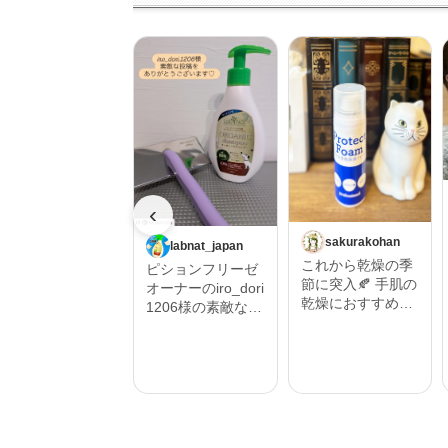
‹
sakurakohan
labnat_japan
これから乾燥の季
ピションフリーゼ
節に突入🍂 手肌の
オーナーのiro_dori
乾燥におすすめし
1206様の素敵な投
たいハンドフォー
稿をご紹介させて
ム🫱 そんな時にプ
いただきます。 ‎˖٭
ロテクトフォーム
.‎˖٭ .‎˖٭ .‎˖٭ .‎˖٭ .‎˖٭ .‎˖
α 90ｇ うるおい保
٭ .‎˖٭ .‎˖٭ .‎˖٭‎˖٭ .‎˖٭ .‎˖
湿を与えるムース
٭ .‎˖٭ .‎˖٭ .‎˖٭ .‎˖٭ .‎˖٭
状の保護フォーム
.‎˖٭ #Repost @iro_
🫧 ハンドクリーム
dori1206 ・・・