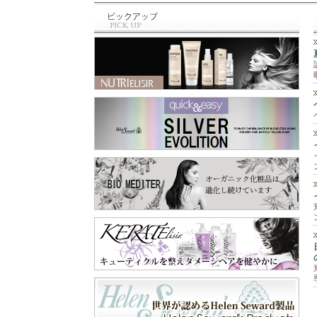
と違って、泡のム
最近のお買い物⁡ ⁡🆕
ース‼️ 柔らかくて
商品✨⁡⁡ トリミング
手につけると泡が
の先生に⁡ ⁡お教え頂
なくなって水々し
いた⁡ ⁡シャンプー＆
くてとても手がし
スリッカー⁡ ⁡シャン
っとり艶々に🫶 そ
プーは⁡ ⁡@labnat_ja
して爪もピカピカ
pan さん😊⁡ ⁡スリッ
✨💅 手肌が痛む前
カーは⁡ ⁡@beards.ll
に守ってくれます
c さん😊⁡ ⁡シャンプ
😉 これ一本で『保
ーは、オーガニッ
護と保湿』の両方
クで⁡ ⁡とても優しい
が出来るので一年
成分なのに⁡ ⁡トリー
中使えます😊 お顔
トメントなくても⁡ ⁡
以外の乾燥が気に
さらふわに仕上が
なる所にも使えま
り、しかも⁡ ⁡汚れが
すよ‼️ 段ボールや
ひどくなかったら⁡ ⁡
ペーパーを扱う業
一度洗いでも きち
務作業、指先を使
んと落とせる⁡ ⁡優れ
う細かい作業な
もの✨⁡ ⁡わん子にも
ど、手を使うあら
飼い主にも負担を⁡ ⁡
ゆる作業🖐️ 飲食店
軽減するシャンプ
や家庭での食器洗
ー😍⁡ ⁡スリッカー
い洗剤や消毒剤等
は、軽く使いやす
の刺激から手肌を