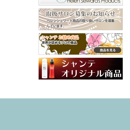
くで⁡ ピン長めのタ
守ってくれます😊
イプだから、頭用
美容師やトリマー
♪⁡ ‎˖٭ .‎˖٭ .‎˖٭ .‎˖٭ .‎˖٭
などよくシャンプ
.‎˖٭ .‎˖٭ .‎˖٭ .‎˖٭ .‎˖٭‎˖٭
ーをする手肌にも
.‎˖٭ .‎˖٭ .‎˖٭ .‎˖٭ .‎˖٭ .‎˖
おすすめ😌 嫌な臭
٭ .‎˖٭ .‎˖٭ ありがと
いの付着も防いで
うございます♡ 大
くれます😄 普段使
切なご家族との毎
ってるクリームと
日にラプナットを
違った手肌フォー
取り入れていただ
ム、是非、試して
けてとても嬉しい
みてね🙌 インスタ
です✨ やさしい使
グラム @syante.o
い心地や自然な香
nline 商品サイト h
りを感じていただ
ttps://www.syante-
けたら幸いです。
onlineshop.jp/item
これからも安心し
s/36781351 #PR#
てお使いいただけ
ハンドクリーム
るアイテムをお届
#プロテクトフォ
けしていきます🌼
ーム #手荒れ #
引き続き、よろし
ハンドケア
くお願いいたしま
す♡ #ラプナット
#オーガニック #ペ
ットケア #素敵な