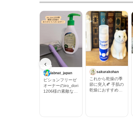
‹
sakurakohan
labnat_japan
これから乾燥の季
ピションフリーゼ
節に突入🍂 手肌の
オーナーのiro_dori
乾燥におすすめし
1206様の素敵な投
たいハンドフォー
稿をご紹介させて
ム🫱 そんな時にプ
いただきます。 ‎˖٭
ロテクトフォーム
.‎˖٭ .‎˖٭ .‎˖٭ .‎˖٭ .‎˖٭ .‎˖
α 90ｇ うるおい保
٭ .‎˖٭ .‎˖٭ .‎˖٭‎˖٭ .‎˖٭ .‎˖
湿を与えるムース
٭ .‎˖٭ .‎˖٭ .‎˖٭ .‎˖٭ .‎˖٭
状の保護フォーム
.‎˖٭ #Repost @iro_
🫧 ハンドクリーム
dori1206 ・・・