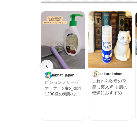
‹
sakurakohan
labnat_japan
これから乾燥の季
ピションフリーゼ
節に突入🍂 手肌の
オーナーのiro_dori
乾燥におすすめし
1206様の素敵な投
たいハンドフォー
稿をご紹介させて
ム🫱 そんな時にプ
いただきます。 ‎˖٭
ロテクトフォーム
.‎˖٭ .‎˖٭ .‎˖٭ .‎˖٭ .‎˖٭ .‎˖
α 90ｇ うるおい保
٭ .‎˖٭ .‎˖٭ .‎˖٭‎˖٭ .‎˖٭ .‎˖
湿を与えるムース
٭ .‎˖٭ .‎˖٭ .‎˖٭ .‎˖٭ .‎˖٭
状の保護フォーム
.‎˖٭ #Repost @iro_
🫧 ハンドクリーム
dori1206 ・・・