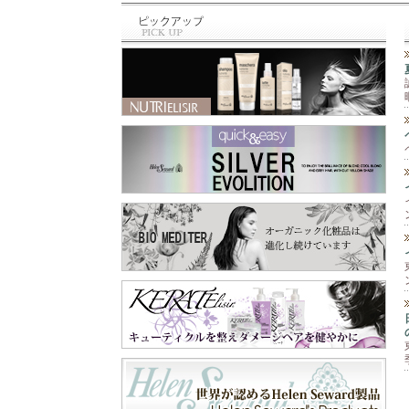
と違って、泡のム
最近のお買い物⁡ ⁡🆕
ース‼️ 柔らかくて
商品✨⁡⁡ トリミング
手につけると泡が
の先生に⁡ ⁡お教え頂
なくなって水々し
いた⁡ ⁡シャンプー＆
くてとても手がし
スリッカー⁡ ⁡シャン
っとり艶々に🫶 そ
プーは⁡ ⁡@labnat_ja
して爪もピカピカ
pan さん😊⁡ ⁡スリッ
✨💅 手肌が痛む前
カーは⁡ ⁡@beards.ll
に守ってくれます
c さん😊⁡ ⁡シャンプ
😉 これ一本で『保
ーは、オーガニッ
護と保湿』の両方
クで⁡ ⁡とても優しい
が出来るので一年
成分なのに⁡ ⁡トリー
中使えます😊 お顔
トメントなくても⁡ ⁡
以外の乾燥が気に
さらふわに仕上が
なる所にも使えま
り、しかも⁡ ⁡汚れが
すよ‼️ 段ボールや
ひどくなかったら⁡ ⁡
ペーパーを扱う業
一度洗いでも きち
務作業、指先を使
んと落とせる⁡ ⁡優れ
う細かい作業な
もの✨⁡ ⁡わん子にも
ど、手を使うあら
飼い主にも負担を⁡ ⁡
ゆる作業🖐️ 飲食店
軽減するシャンプ
や家庭での食器洗
ー😍⁡ ⁡スリッカー
い洗剤や消毒剤等
は、軽く使いやす
の刺激から手肌を