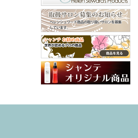
くで⁡ ピン長めのタ
守ってくれます😊
イプだから、頭用
美容師やトリマー
♪⁡ ‎˖٭ .‎˖٭ .‎˖٭ .‎˖٭ .‎˖٭
などよくシャンプ
.‎˖٭ .‎˖٭ .‎˖٭ .‎˖٭ .‎˖٭‎˖٭
ーをする手肌にも
.‎˖٭ .‎˖٭ .‎˖٭ .‎˖٭ .‎˖٭ .‎˖
おすすめ😌 嫌な臭
٭ .‎˖٭ .‎˖٭ ありがと
いの付着も防いで
うございます♡ 大
くれます😄 普段使
切なご家族との毎
ってるクリームと
日にラプナットを
違った手肌フォー
取り入れていただ
ム、是非、試して
けてとても嬉しい
みてね🙌 インスタ
です✨ やさしい使
グラム @syante.o
い心地や自然な香
nline 商品サイト h
りを感じていただ
ttps://www.syante-
けたら幸いです。
onlineshop.jp/item
これからも安心し
s/36781351 #PR#
てお使いいただけ
ハンドクリーム
るアイテムをお届
#プロテクトフォ
けしていきます🌼
ーム #手荒れ #
引き続き、よろし
ハンドケア
くお願いいたしま
す♡ #ラプナット
#オーガニック #ペ
ットケア #素敵な