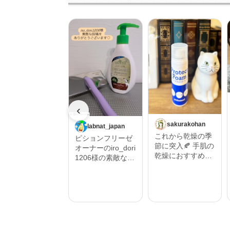
‹
sakurakohan
labnat_japan
これから乾燥の季
ピションフリーゼ
節に突入🍂 手肌の
オーナーのiro_dori
乾燥におすすめし
1206様の素敵な投
たいハンドフォー
稿をご紹介させて
ム🫱 そんな時にプ
いただきます。 ‎˖٭
ロテクトフォーム
.‎˖٭ .‎˖٭ .‎˖٭ .‎˖٭ .‎˖٭ .‎˖
α 90ｇ うるおい保
٭ .‎˖٭ .‎˖٭ .‎˖٭‎˖٭ .‎˖٭ .‎˖
湿を与えるムース
٭ .‎˖٭ .‎˖٭ .‎˖٭ .‎˖٭ .‎˖٭
状の保護フォーム
.‎˖٭ #Repost @iro_
🫧 ハンドクリーム
dori1206 ・・・