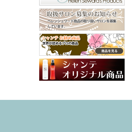
くで⁡ ピン長めのタ
守ってくれます😊
イプだから、頭用
美容師やトリマー
♪⁡ ‎˖٭ .‎˖٭ .‎˖٭ .‎˖٭ .‎˖٭
などよくシャンプ
.‎˖٭ .‎˖٭ .‎˖٭ .‎˖٭ .‎˖٭‎˖٭
ーをする手肌にも
.‎˖٭ .‎˖٭ .‎˖٭ .‎˖٭ .‎˖٭ .‎˖
おすすめ😌 嫌な臭
٭ .‎˖٭ .‎˖٭ ありがと
いの付着も防いで
うございます♡ 大
くれます😄 普段使
切なご家族との毎
ってるクリームと
日にラプナットを
違った手肌フォー
取り入れていただ
ム、是非、試して
けてとても嬉しい
みてね🙌 インスタ
です✨ やさしい使
グラム @syante.o
い心地や自然な香
nline 商品サイト h
りを感じていただ
ttps://www.syante-
けたら幸いです。
onlineshop.jp/item
これからも安心し
s/36781351 #PR#
てお使いいただけ
ハンドクリーム
るアイテムをお届
#プロテクトフォ
けしていきます🌼
ーム #手荒れ #
引き続き、よろし
ハンドケア
くお願いいたしま
す♡ #ラプナット
#オーガニック #ペ
ットケア #素敵な