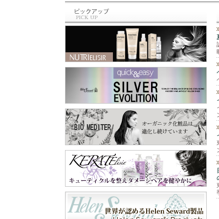
と違って、泡のム
最近のお買い物⁡ ⁡🆕
ース‼️ 柔らかくて
商品✨⁡⁡ トリミング
手につけると泡が
の先生に⁡ ⁡お教え頂
なくなって水々し
いた⁡ ⁡シャンプー＆
くてとても手がし
スリッカー⁡ ⁡シャン
っとり艶々に🫶 そ
プーは⁡ ⁡@labnat_ja
して爪もピカピカ
pan さん😊⁡ ⁡スリッ
✨💅 手肌が痛む前
カーは⁡ ⁡@beards.ll
に守ってくれます
c さん😊⁡ ⁡シャンプ
😉 これ一本で『保
ーは、オーガニッ
護と保湿』の両方
クで⁡ ⁡とても優しい
が出来るので一年
成分なのに⁡ ⁡トリー
中使えます😊 お顔
トメントなくても⁡ ⁡
以外の乾燥が気に
さらふわに仕上が
なる所にも使えま
り、しかも⁡ ⁡汚れが
すよ‼️ 段ボールや
ひどくなかったら⁡ ⁡
ペーパーを扱う業
一度洗いでも きち
務作業、指先を使
んと落とせる⁡ ⁡優れ
う細かい作業な
もの✨⁡ ⁡わん子にも
ど、手を使うあら
飼い主にも負担を⁡ ⁡
ゆる作業🖐️ 飲食店
軽減するシャンプ
や家庭での食器洗
ー😍⁡ ⁡スリッカー
い洗剤や消毒剤等
は、軽く使いやす
の刺激から手肌を