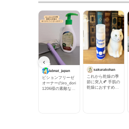
‹
sakurakohan
labnat_japan
これから乾燥の季
ピションフリーゼ
節に突入🍂 手肌の
オーナーのiro_dori
乾燥におすすめし
1206様の素敵な投
たいハンドフォー
稿をご紹介させて
ム🫱 そんな時にプ
いただきます。 ‎˖٭
ロテクトフォーム
.‎˖٭ .‎˖٭ .‎˖٭ .‎˖٭ .‎˖٭ .‎˖
α 90ｇ うるおい保
٭ .‎˖٭ .‎˖٭ .‎˖٭‎˖٭ .‎˖٭ .‎˖
湿を与えるムース
٭ .‎˖٭ .‎˖٭ .‎˖٭ .‎˖٭ .‎˖٭
状の保護フォーム
.‎˖٭ #Repost @iro_
🫧 ハンドクリーム
dori1206 ・・・