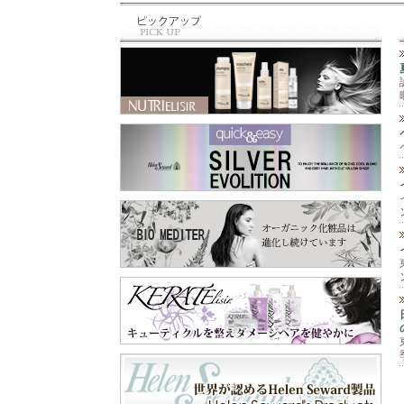
と違って、泡のム
最近のお買い物⁡ ⁡🆕
ース‼️ 柔らかくて
商品✨⁡⁡ トリミング
手につけると泡が
の先生に⁡ ⁡お教え頂
なくなって水々し
いた⁡ ⁡シャンプー＆
くてとても手がし
スリッカー⁡ ⁡シャン
っとり艶々に🫶 そ
プーは⁡ ⁡@labnat_ja
して爪もピカピカ
pan さん😊⁡ ⁡スリッ
✨💅 手肌が痛む前
カーは⁡ ⁡@beards.ll
に守ってくれます
c さん😊⁡ ⁡シャンプ
😉 これ一本で『保
ーは、オーガニッ
護と保湿』の両方
クで⁡ ⁡とても優しい
が出来るので一年
成分なのに⁡ ⁡トリー
中使えます😊 お顔
トメントなくても⁡ ⁡
以外の乾燥が気に
さらふわに仕上が
なる所にも使えま
り、しかも⁡ ⁡汚れが
すよ‼️ 段ボールや
ひどくなかったら⁡ ⁡
ペーパーを扱う業
一度洗いでも きち
務作業、指先を使
んと落とせる⁡ ⁡優れ
う細かい作業な
もの✨⁡ ⁡わん子にも
ど、手を使うあら
飼い主にも負担を⁡ ⁡
ゆる作業🖐️ 飲食店
軽減するシャンプ
や家庭での食器洗
ー😍⁡ ⁡スリッカー
い洗剤や消毒剤等
は、軽く使いやす
の刺激から手肌を