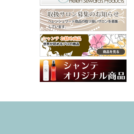
くで⁡ ピン長めのタ
守ってくれます😊
イプだから、頭用
美容師やトリマー
♪⁡ ‎˖٭ .‎˖٭ .‎˖٭ .‎˖٭ .‎˖٭
などよくシャンプ
.‎˖٭ .‎˖٭ .‎˖٭ .‎˖٭ .‎˖٭‎˖٭
ーをする手肌にも
.‎˖٭ .‎˖٭ .‎˖٭ .‎˖٭ .‎˖٭ .‎˖
おすすめ😌 嫌な臭
٭ .‎˖٭ .‎˖٭ ありがと
いの付着も防いで
うございます♡ 大
くれます😄 普段使
切なご家族との毎
ってるクリームと
日にラプナットを
違った手肌フォー
取り入れていただ
ム、是非、試して
けてとても嬉しい
みてね🙌 インスタ
です✨ やさしい使
グラム @syante.o
い心地や自然な香
nline 商品サイト h
りを感じていただ
ttps://www.syante-
けたら幸いです。
onlineshop.jp/item
これからも安心し
s/36781351 #PR#
てお使いいただけ
ハンドクリーム
るアイテムをお届
#プロテクトフォ
けしていきます🌼
ーム #手荒れ #
引き続き、よろし
ハンドケア
くお願いいたしま
す♡ #ラプナット
#オーガニック #ペ
ットケア #素敵な