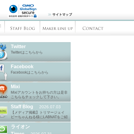
Twitter
Twitterはこちらから
Facebook
Facebookはこちらから
Mixi
Mixiアカウントをお持ちの方は是非
こちらもチェックして下さい。
Staff Blog
2026.07.03
【メディア掲載】トリマージェイ
ピーちゃんねる様にLABNATをご紹
介いただきました！
先日開催されました「...
ライオン
Times