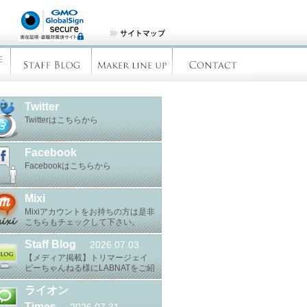
Twitter
Twitterはこちらから
Facebook
Facebookはこちらから
Mixi
Mixiアカウントをお持ちの方は是非
こちらもチェックして下さい。
Staff Blog
2026.07.03
【メディア掲載】トリマージェイ
ピーちゃんねる様にLABNATをご紹
介いただきました！
先日開催されました「...
ライオン
Times