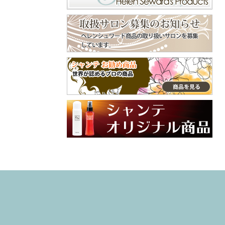
くで⁡ ピン長めのタ
守ってくれます😊
イプだから、頭用
美容師やトリマー
♪⁡ ‎˖٭ .‎˖٭ .‎˖٭ .‎˖٭ .‎˖٭
などよくシャンプ
.‎˖٭ .‎˖٭ .‎˖٭ .‎˖٭ .‎˖٭‎˖٭
ーをする手肌にも
.‎˖٭ .‎˖٭ .‎˖٭ .‎˖٭ .‎˖٭ .‎˖
おすすめ😌 嫌な臭
٭ .‎˖٭ .‎˖٭ ありがと
いの付着も防いで
うございます♡ 大
くれます😄 普段使
切なご家族との毎
ってるクリームと
日にラプナットを
違った手肌フォー
取り入れていただ
ム、是非、試して
けてとても嬉しい
みてね🙌 インスタ
です✨ やさしい使
グラム @syante.o
い心地や自然な香
nline 商品サイト h
りを感じていただ
ttps://www.syante-
けたら幸いです。
onlineshop.jp/item
これからも安心し
s/36781351 #PR#
てお使いいただけ
ハンドクリーム
るアイテムをお届
#プロテクトフォ
けしていきます🌼
ーム #手荒れ #
引き続き、よろし
ハンドケア
くお願いいたしま
す♡ #ラプナット
#オーガニック #ペ
ットケア #素敵な