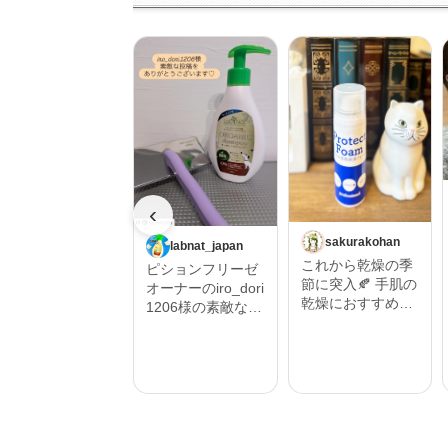
‹
sakurakohan
labnat_japan
これから乾燥の季
ピションフリーゼ
節に突入🍂 手肌の
オーナーのiro_dori
乾燥におすすめし
1206様の素敵な投
たいハンドフォー
稿をご紹介させて
ム🫱 そんな時にプ
いただきます。 ‎˖٭
ロテクトフォーム
.‎˖٭ .‎˖٭ .‎˖٭ .‎˖٭ .‎˖٭ .‎˖
α 90ｇ うるおい保
٭ .‎˖٭ .‎˖٭ .‎˖٭‎˖٭ .‎˖٭ .‎˖
湿を与えるムース
٭ .‎˖٭ .‎˖٭ .‎˖٭ .‎˖٭ .‎˖٭
状の保護フォーム
.‎˖٭ #Repost @iro_
🫧 ハンドクリーム
dori1206 ・・・