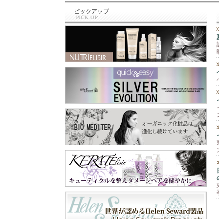
と違って、泡のム
最近のお買い物⁡ ⁡🆕
ース‼️ 柔らかくて
商品✨⁡⁡ トリミング
手につけると泡が
の先生に⁡ ⁡お教え頂
なくなって水々し
いた⁡ ⁡シャンプー＆
くてとても手がし
スリッカー⁡ ⁡シャン
っとり艶々に🫶 そ
プーは⁡ ⁡@labnat_ja
して爪もピカピカ
pan さん😊⁡ ⁡スリッ
✨💅 手肌が痛む前
カーは⁡ ⁡@beards.ll
に守ってくれます
c さん😊⁡ ⁡シャンプ
😉 これ一本で『保
ーは、オーガニッ
護と保湿』の両方
クで⁡ ⁡とても優しい
が出来るので一年
成分なのに⁡ ⁡トリー
中使えます😊 お顔
トメントなくても⁡ ⁡
以外の乾燥が気に
さらふわに仕上が
なる所にも使えま
り、しかも⁡ ⁡汚れが
すよ‼️ 段ボールや
ひどくなかったら⁡ ⁡
ペーパーを扱う業
一度洗いでも きち
務作業、指先を使
んと落とせる⁡ ⁡優れ
う細かい作業な
もの✨⁡ ⁡わん子にも
ど、手を使うあら
飼い主にも負担を⁡ ⁡
ゆる作業🖐️ 飲食店
軽減するシャンプ
や家庭での食器洗
ー😍⁡ ⁡スリッカー
い洗剤や消毒剤等
は、軽く使いやす
の刺激から手肌を