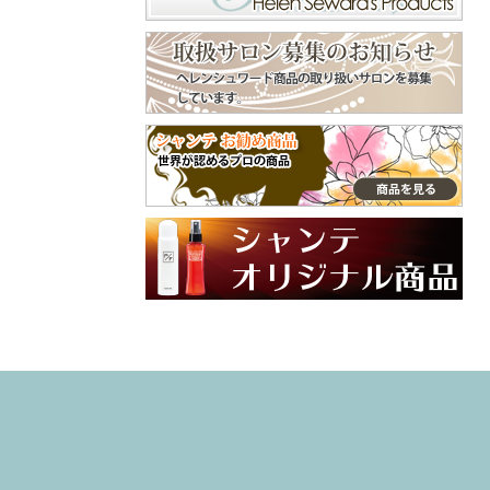
くで⁡ ピン長めのタ
守ってくれます😊
イプだから、頭用
美容師やトリマー
♪⁡ ‎˖٭ .‎˖٭ .‎˖٭ .‎˖٭ .‎˖٭
などよくシャンプ
.‎˖٭ .‎˖٭ .‎˖٭ .‎˖٭ .‎˖٭‎˖٭
ーをする手肌にも
.‎˖٭ .‎˖٭ .‎˖٭ .‎˖٭ .‎˖٭ .‎˖
おすすめ😌 嫌な臭
٭ .‎˖٭ .‎˖٭ ありがと
いの付着も防いで
うございます♡ 大
くれます😄 普段使
切なご家族との毎
ってるクリームと
日にラプナットを
違った手肌フォー
取り入れていただ
ム、是非、試して
けてとても嬉しい
みてね🙌 インスタ
です✨ やさしい使
グラム @syante.o
い心地や自然な香
nline 商品サイト h
りを感じていただ
ttps://www.syante-
けたら幸いです。
onlineshop.jp/item
これからも安心し
s/36781351 #PR#
てお使いいただけ
ハンドクリーム
るアイテムをお届
#プロテクトフォ
けしていきます🌼
ーム #手荒れ #
引き続き、よろし
ハンドケア
くお願いいたしま
す♡ #ラプナット
#オーガニック #ペ
ットケア #素敵な