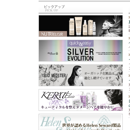
と違って、泡のム
最近のお買い物⁡ ⁡🆕
ース‼️ 柔らかくて
商品✨⁡⁡ トリミング
手につけると泡が
の先生に⁡ ⁡お教え頂
なくなって水々し
いた⁡ ⁡シャンプー＆
くてとても手がし
スリッカー⁡ ⁡シャン
っとり艶々に🫶 そ
プーは⁡ ⁡@labnat_ja
して爪もピカピカ
pan さん😊⁡ ⁡スリッ
✨💅 手肌が痛む前
カーは⁡ ⁡@beards.ll
に守ってくれます
c さん😊⁡ ⁡シャンプ
😉 これ一本で『保
ーは、オーガニッ
護と保湿』の両方
クで⁡ ⁡とても優しい
が出来るので一年
成分なのに⁡ ⁡トリー
中使えます😊 お顔
トメントなくても⁡ ⁡
以外の乾燥が気に
さらふわに仕上が
なる所にも使えま
り、しかも⁡ ⁡汚れが
すよ‼️ 段ボールや
ひどくなかったら⁡ ⁡
ペーパーを扱う業
一度洗いでも きち
務作業、指先を使
んと落とせる⁡ ⁡優れ
う細かい作業な
もの✨⁡ ⁡わん子にも
ど、手を使うあら
飼い主にも負担を⁡ ⁡
ゆる作業🖐️ 飲食店
軽減するシャンプ
や家庭での食器洗
ー😍⁡ ⁡スリッカー
い洗剤や消毒剤等
は、軽く使いやす
の刺激から手肌を