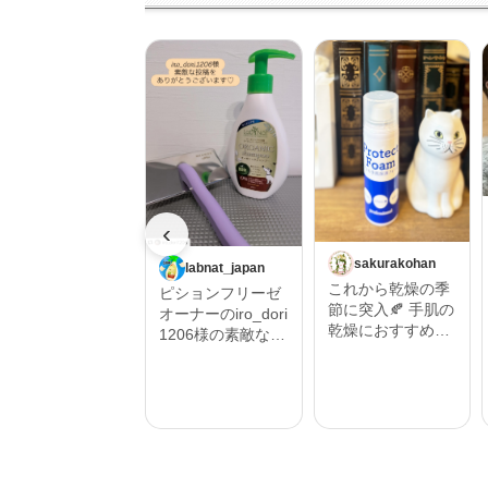
‹
sakurakohan
labnat_japan
これから乾燥の季
ピションフリーゼ
節に突入🍂 手肌の
オーナーのiro_dori
乾燥におすすめし
1206様の素敵な投
たいハンドフォー
稿をご紹介させて
ム🫱 そんな時にプ
いただきます。 ‎˖٭
ロテクトフォーム
.‎˖٭ .‎˖٭ .‎˖٭ .‎˖٭ .‎˖٭ .‎˖
α 90ｇ うるおい保
٭ .‎˖٭ .‎˖٭ .‎˖٭‎˖٭ .‎˖٭ .‎˖
湿を与えるムース
٭ .‎˖٭ .‎˖٭ .‎˖٭ .‎˖٭ .‎˖٭
状の保護フォーム
.‎˖٭ #Repost @iro_
🫧 ハンドクリーム
dori1206 ・・・