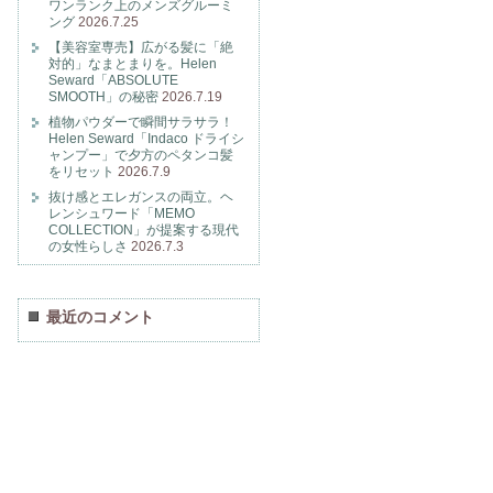
ワンランク上のメンズグルーミ
ング
2026.7.25
【美容室専売】広がる髪に「絶
対的」なまとまりを。Helen
Seward「ABSOLUTE
SMOOTH」の秘密
2026.7.19
植物パウダーで瞬間サラサラ！
Helen Seward「Indaco ドライシ
ャンプー」で夕方のペタンコ髪
をリセット
2026.7.9
抜け感とエレガンスの両立。ヘ
レンシュワード「MEMO
COLLECTION」が提案する現代
の女性らしさ
2026.7.3
最近のコメント