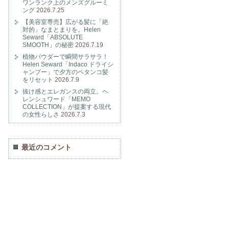
ワンランク上のメンズグルーミ
ング
2026.7.25
【美容室専売】広がる髪に「絶
対的」なまとまりを。Helen
Seward「ABSOLUTE
SMOOTH」の秘密
2026.7.19
植物パウダーで瞬間サラサラ！
Helen Seward「Indaco ドライシ
ャンプー」で夕方のペタンコ髪
をリセット
2026.7.9
抜け感とエレガンスの両立。ヘ
レンシュワード「MEMO
COLLECTION」が提案する現代
の女性らしさ
2026.7.3
最近のコメント