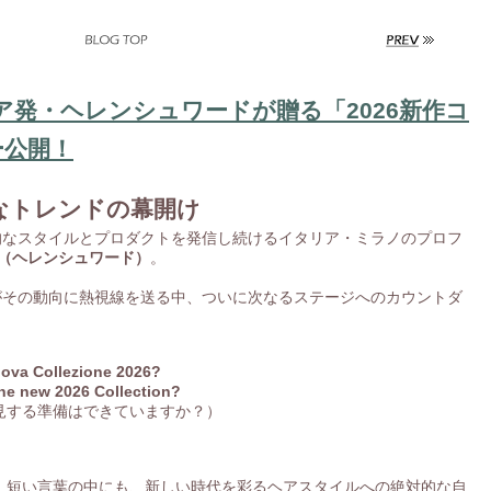
 イタリア発・ヘレンシュワードが贈る「2026新作コ
ー公開！
新たなトレンドの幕開け
的なスタイルとプロダクトを発信し続けるイタリア・ミラノのプロフ
ard（ヘレンシュワード）
。
がその動向に熱視線を送る中、ついに次なるステージへのカウントダ
nuova Collezione 2026?
the new 2026 Collection?
発見する準備はできていますか？）
 短い言葉の中にも、新しい時代を彩るヘアスタイルへの絶対的な自