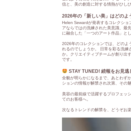
信と、美の創造に対する情熱がひし
2026年の「新しい美」はどの
Helen Sewardが発表するコレ
アならではの洗練された美意識、最
に融合した「一つのアート作品」と
2026年のコレクションでは、どの
れるのでしょうか。 日常を彩る洗練
か。クリエイティブチームが創り出
です。
STAY TUNED! 続報をお見
全貌が明らかになるまで、あとわずか。 当
ションの情報が解禁され次第、その
美容の最前線で活躍するプロフェッ
てのお客様へ。
次なるトレンドの解禁を、どうぞお
動
画