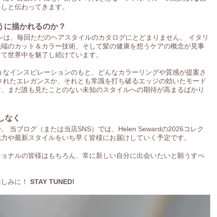
ひしと伝わってきます。
ように描かれるのか？
クションは、毎回ただのヘアスタイルのカタログにとどまりません。 イタリ
先端のカット＆カラー技術、そして髪の健康を想うケアの概念が見事
して世界中を魅了し続けています。
ようなインスピレーションのもと、どんなカラーリングや質感が提案さ
されたエレガンスか、それとも常識を打ち破るエッジの効いたモード
す、まだ誰も見たことのない未知のスタイルへの期待が高まるばかり
逃しなく
ブログ（または当店SNS）では、Helen Sewardの2026コレク
魅力や最新スタイルをいち早く皆様にお届けしていく予定です。
ショナルの皆様はもちろん、常に新しい自分に出会いたいと願うすべ
楽しみに！
STAY TUNED!