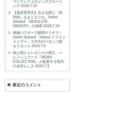
ワンランク上のメンズグルーミ
ング
2026.7.25
【美容室専売】広がる髪に「絶
対的」なまとまりを。Helen
Seward「ABSOLUTE
SMOOTH」の秘密
2026.7.19
植物パウダーで瞬間サラサラ！
Helen Seward「Indaco ドライシ
ャンプー」で夕方のペタンコ髪
をリセット
2026.7.9
抜け感とエレガンスの両立。ヘ
レンシュワード「MEMO
COLLECTION」が提案する現代
の女性らしさ
2026.7.3
最近のコメント